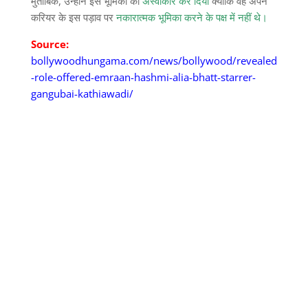
मुताबिक, उन्होंने इस भूमिका को
अस्वीकार कर दिया
क्योंकि वह अपने
करियर के इस पड़ाव पर
नकारात्मक भूमिका करने के पक्ष में नहीं थे।
Source:
bollywoodhungama.com/news/bollywood/revealed
-role-offered-emraan-hashmi-alia-bhatt-starrer-
gangubai-kathiawadi/